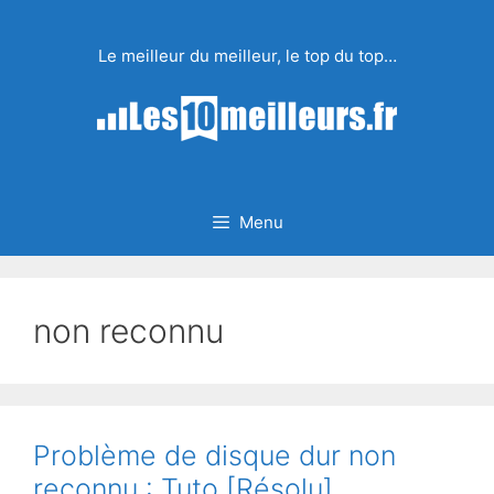
Aller
au
Le meilleur du meilleur, le top du top…
contenu
Menu
non reconnu
Problème de disque dur non
reconnu : Tuto [Résolu]