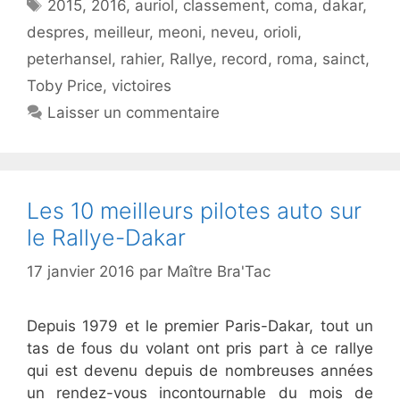
Étiquettes
2015
,
2016
,
auriol
,
classement
,
coma
,
dakar
,
despres
,
meilleur
,
meoni
,
neveu
,
orioli
,
peterhansel
,
rahier
,
Rallye
,
record
,
roma
,
sainct
,
Toby Price
,
victoires
Laisser un commentaire
Les 10 meilleurs pilotes auto sur
le Rallye-Dakar
17 janvier 2016
par
Maître Bra'Tac
Depuis 1979 et le premier Paris-Dakar, tout un
tas de fous du volant ont pris part à ce rallye
qui est devenu depuis de nombreuses années
un rendez-vous incontournable du mois de