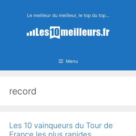
Aller
au
Le meilleur du meilleur, le top du top…
contenu
Menu
record
Les 10 vainqueurs du Tour de
France les plus rapides