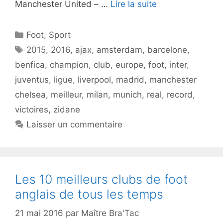
Manchester United – …
Lire la suite
Catégories
Foot
,
Sport
Étiquettes
2015
,
2016
,
ajax
,
amsterdam
,
barcelone
,
benfica
,
champion
,
club
,
europe
,
foot
,
inter
,
juventus
,
ligue
,
liverpool
,
madrid
,
manchester
chelsea
,
meilleur
,
milan
,
munich
,
real
,
record
,
victoires
,
zidane
Laisser un commentaire
Les 10 meilleurs clubs de foot
anglais de tous les temps
21 mai 2016
par
Maître Bra'Tac