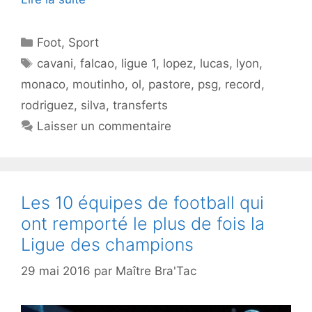
Catégories
Foot
,
Sport
Étiquettes
cavani
,
falcao
,
ligue 1
,
lopez
,
lucas
,
lyon
,
monaco
,
moutinho
,
ol
,
pastore
,
psg
,
record
,
rodriguez
,
silva
,
transferts
Laisser un commentaire
Les 10 équipes de football qui
ont remporté le plus de fois la
Ligue des champions
29 mai 2016
par
Maître Bra'Tac