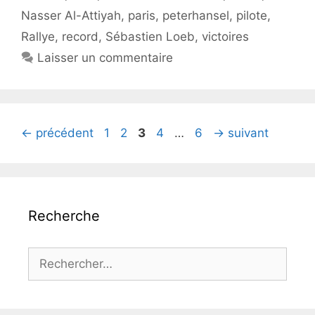
Nasser Al-Attiyah
,
paris
,
peterhansel
,
pilote
,
Rallye
,
record
,
Sébastien Loeb
,
victoires
Laisser un commentaire
Page
Page
Page
Page
Page
←
précédent
1
2
3
4
…
6
→
suivant
Recherche
Rechercher :