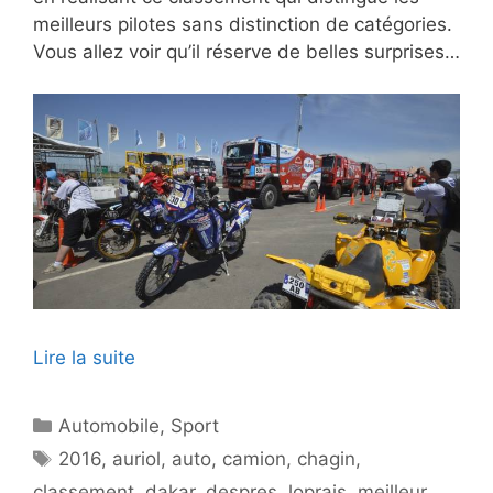
meilleurs pilotes sans distinction de catégories.
Vous allez voir qu’il réserve de belles surprises…
Lire la suite
Catégories
Automobile
,
Sport
Étiquettes
2016
,
auriol
,
auto
,
camion
,
chagin
,
classement
,
dakar
,
despres
,
loprais
,
meilleur