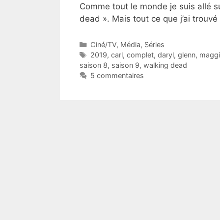
Comme tout le monde je suis allé s
dead ». Mais tout ce que j’ai trouv
Catégories
Ciné/TV
,
Média
,
Séries
Étiquettes
2019
,
carl
,
complet
,
daryl
,
glenn
,
maggi
saison 8
,
saison 9
,
walking dead
5 commentaires