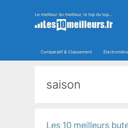
Aller
au
Le meilleur du meilleur, le top du top…
contenu
Comparatif & Classement
Electromén
saison
Les 10 meilleurs bu