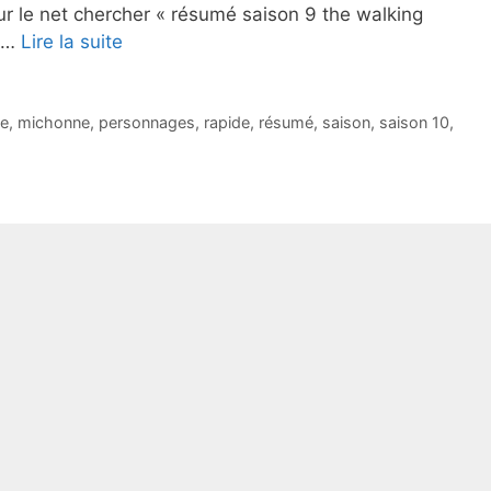
ur le net chercher « résumé saison 9 the walking
é …
Lire la suite
e
,
michonne
,
personnages
,
rapide
,
résumé
,
saison
,
saison 10
,