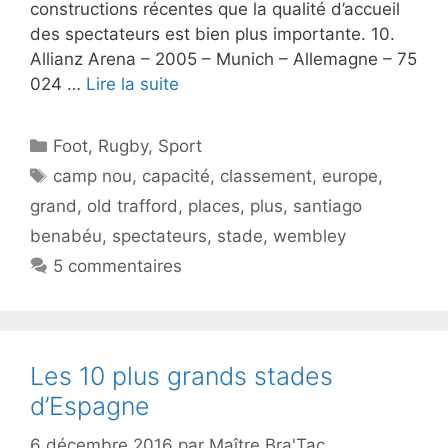
constructions récentes que la qualité d’accueil
des spectateurs est bien plus importante. 10.
Allianz Arena – 2005 – Munich – Allemagne – 75
024 …
Lire la suite
Catégories
Foot
,
Rugby
,
Sport
Étiquettes
camp nou
,
capacité
,
classement
,
europe
,
grand
,
old trafford
,
places
,
plus
,
santiago
benabéu
,
spectateurs
,
stade
,
wembley
5 commentaires
Les 10 plus grands stades
d’Espagne
6 décembre 2016
par
Maître Bra'Tac