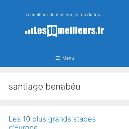
Aller
au
Le meilleur du meilleur, le top du top…
contenu
Menu
santiago benabéu
Les 10 plus grands stades
d’Europe