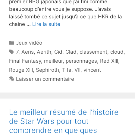
premier RPG japonais que j’ai fini comme
beaucoup d’entre vous je suppose. J’avais
laissé tombé ce sujet jusqu’à ce que HKR de la
chaîne …
Lire la suite
Catégories
Jeux vidéo
Étiquettes
7
,
Aeris
,
Aerith
,
Cid
,
Clad
,
classement
,
cloud
,
Final Fantasy
,
meilleur
,
personnages
,
Red XIII
,
Rouge XIII
,
Sephiroth
,
Tifa
,
VII
,
vincent
Laisser un commentaire
Le meilleur résumé de l’histoire
de Star Wars pour tout
comprendre en quelques