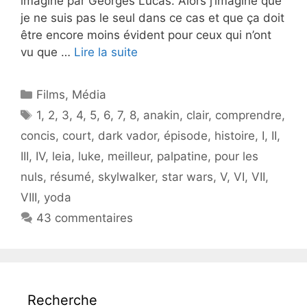
imaginé par Georges Lucas. Alors j’imagine que
je ne suis pas le seul dans ce cas et que ça doit
être encore moins évident pour ceux qui n’ont
vu que …
Lire la suite
Catégories
Films
,
Média
Étiquettes
1
,
2
,
3
,
4
,
5
,
6
,
7
,
8
,
anakin
,
clair
,
comprendre
,
concis
,
court
,
dark vador
,
épisode
,
histoire
,
I
,
II
,
III
,
IV
,
leia
,
luke
,
meilleur
,
palpatine
,
pour les
nuls
,
résumé
,
skylwalker
,
star wars
,
V
,
VI
,
VII
,
VIII
,
yoda
43 commentaires
Recherche