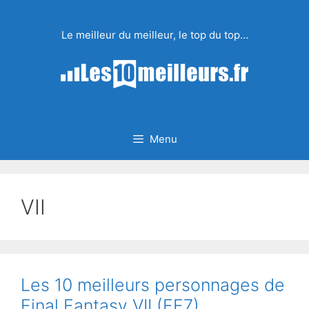
Aller
au
Le meilleur du meilleur, le top du top…
contenu
Menu
VII
Les 10 meilleurs personnages de
Final Fantasy VII (FF7)