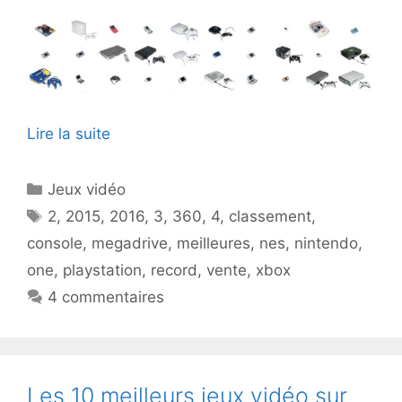
Lire la suite
Catégories
Jeux vidéo
Étiquettes
2
,
2015
,
2016
,
3
,
360
,
4
,
classement
,
console
,
megadrive
,
meilleures
,
nes
,
nintendo
,
one
,
playstation
,
record
,
vente
,
xbox
4 commentaires
Les 10 meilleurs jeux vidéo sur