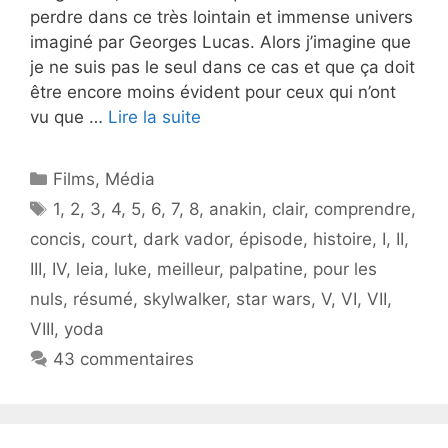
perdre dans ce très lointain et immense univers
imaginé par Georges Lucas. Alors j’imagine que
je ne suis pas le seul dans ce cas et que ça doit
être encore moins évident pour ceux qui n’ont
vu que …
Lire la suite
Catégories
Films
,
Média
Étiquettes
1
,
2
,
3
,
4
,
5
,
6
,
7
,
8
,
anakin
,
clair
,
comprendre
,
concis
,
court
,
dark vador
,
épisode
,
histoire
,
I
,
II
,
III
,
IV
,
leia
,
luke
,
meilleur
,
palpatine
,
pour les
nuls
,
résumé
,
skylwalker
,
star wars
,
V
,
VI
,
VII
,
VIII
,
yoda
43 commentaires