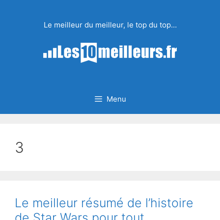
Aller
au
Le meilleur du meilleur, le top du top…
contenu
Menu
3
Le meilleur résumé de l’histoire
de Star Wars pour tout