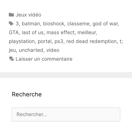
Catégories
Jeux vidéo
Étiquettes
3
,
batman
,
bioshock
,
classeme
,
god of war
,
GTA
,
last of us
,
mass effect
,
meilleur
,
playstation
,
portal
,
ps3
,
red dead redemption
,
t;
jeu
,
uncharted
,
video
Laisser un commentaire
Recherche
Rechercher :