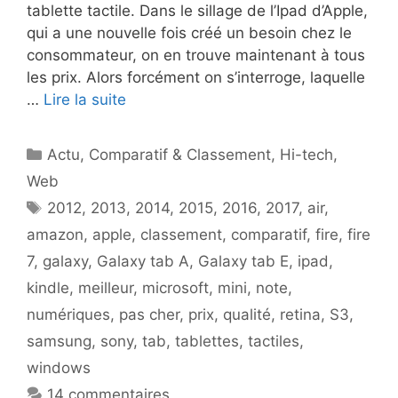
tablette tactile. Dans le sillage de l’Ipad d’Apple,
qui a une nouvelle fois créé un besoin chez le
consommateur, on en trouve maintenant à tous
les prix. Alors forcément on s’interroge, laquelle
…
Lire la suite
Catégories
Actu
,
Comparatif & Classement
,
Hi-tech
,
Web
Étiquettes
2012
,
2013
,
2014
,
2015
,
2016
,
2017
,
air
,
amazon
,
apple
,
classement
,
comparatif
,
fire
,
fire
7
,
galaxy
,
Galaxy tab A
,
Galaxy tab E
,
ipad
,
kindle
,
meilleur
,
microsoft
,
mini
,
note
,
numériques
,
pas cher
,
prix
,
qualité
,
retina
,
S3
,
samsung
,
sony
,
tab
,
tablettes
,
tactiles
,
windows
14 commentaires