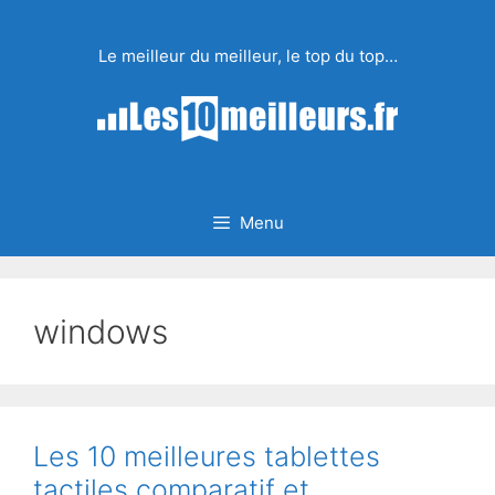
Aller
au
Le meilleur du meilleur, le top du top…
contenu
Menu
windows
Les 10 meilleures tablettes
tactiles comparatif et