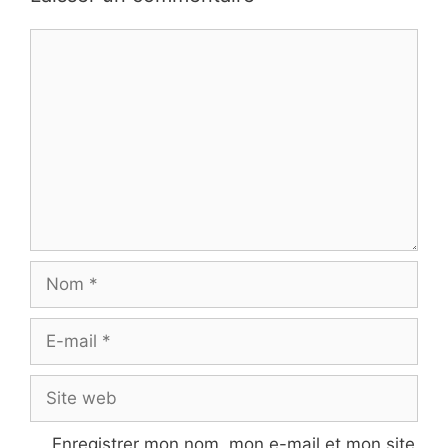
Commentaire
Nom
E-
mail
Site
web
Enregistrer mon nom, mon e-mail et mon site