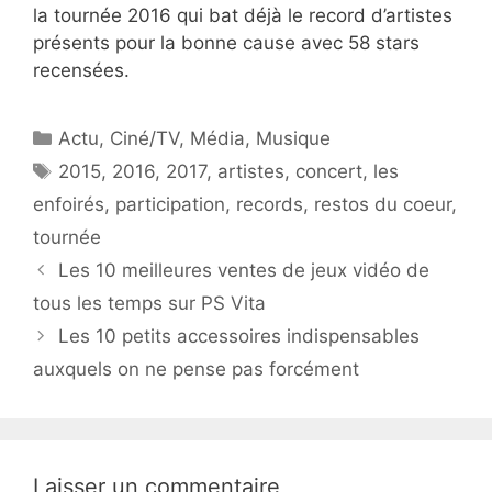
la tournée 2016 qui bat déjà le record d’artistes
présents pour la bonne cause avec 58 stars
recensées.
Catégories
Actu
,
Ciné/TV
,
Média
,
Musique
Étiquettes
2015
,
2016
,
2017
,
artistes
,
concert
,
les
enfoirés
,
participation
,
records
,
restos du coeur
,
tournée
Les 10 meilleures ventes de jeux vidéo de
tous les temps sur PS Vita
Les 10 petits accessoires indispensables
auxquels on ne pense pas forcément
Laisser un commentaire