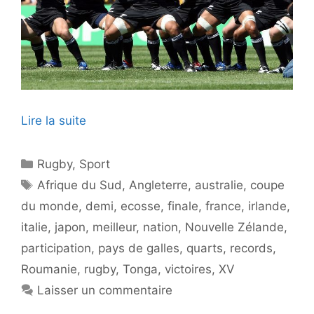
Lire la suite
Catégories
Rugby
,
Sport
Étiquettes
Afrique du Sud
,
Angleterre
,
australie
,
coupe
du monde
,
demi
,
ecosse
,
finale
,
france
,
irlande
,
italie
,
japon
,
meilleur
,
nation
,
Nouvelle Zélande
,
participation
,
pays de galles
,
quarts
,
records
,
Roumanie
,
rugby
,
Tonga
,
victoires
,
XV
Laisser un commentaire