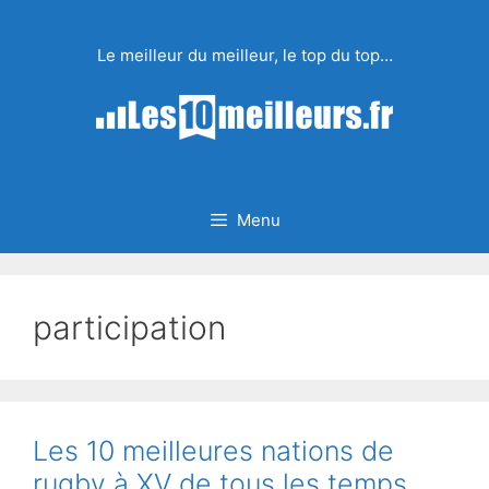
Aller
au
Le meilleur du meilleur, le top du top…
contenu
Menu
participation
Les 10 meilleures nations de
rugby à XV de tous les temps