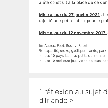
a été construit à la place de ce dern
Mise à jour du 27 janvier 2021
: Le
rajouté une petite info + pour le plai
Mise à jour du 12 novembre 2017
Catégories
Autres
,
Foot
,
Rugby
,
Sport
Étiquettes
capacité
,
croke
,
gaélique
,
irlande
,
park
Les 10 pays les plus petits du monde
Les 10 meilleurs jeux video de tous les
1 réflexion au sujet 
d’Irlande »