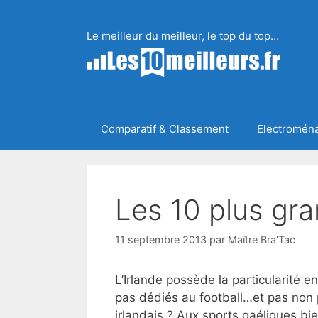
Aller
au
Le meilleur du meilleur, le top du top…
contenu
Comparatif & Classement
Electromén
Les 10 plus gra
11 septembre 2013
par
Maître Bra'Tac
L’Irlande possède la particularité 
pas dédiés au football…et pas non p
irlandais ? Aux sports gaéliques bi