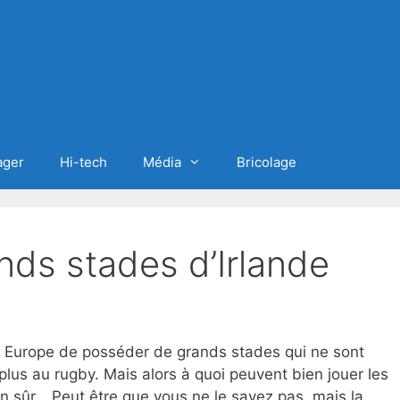
ager
Hi-tech
Média
Bricolage
nds stades d’Irlande
en Europe de posséder de grands stades qui ne sont
lus au rugby. Mais alors à quoi peuvent bien jouer les
en sûr… Peut être que vous ne le savez pas, mais la