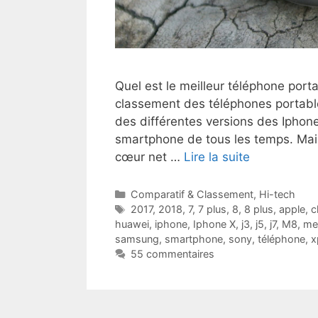
Quel est le meilleur téléphone po
classement des téléphones portabl
des différentes versions des Ipho
smartphone de tous les temps. Mai
cœur net …
Lire la suite
Catégories
Comparatif & Classement
,
Hi-tech
Étiquettes
2017
,
2018
,
7
,
7 plus
,
8
,
8 plus
,
apple
,
c
huawei
,
iphone
,
Iphone X
,
j3
,
j5
,
j7
,
M8
,
mei
samsung
,
smartphone
,
sony
,
téléphone
,
x
55 commentaires