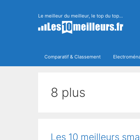
Aller
au
Le meilleur du meilleur, le top du top…
contenu
Comparatif & Classement
Electromén
8 plus
Les 10 meilleurs sm