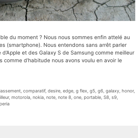
rtable du moment ? Nous nous sommes enfin attelé au
es (smartphone). Nous entendons sans arrêt parler
ne d’Apple et des Galaxy S de Samsung comme meilleur
s comme d’habitude nous avons voulu en avoir le
lassement
,
comparatif
,
desire
,
edge
,
g flex
,
g5
,
g6
,
galaxy
,
honor
,
lleur
,
motorola
,
nokia
,
note
,
note 8
,
one
,
portable
,
S8
,
s9
,
peria