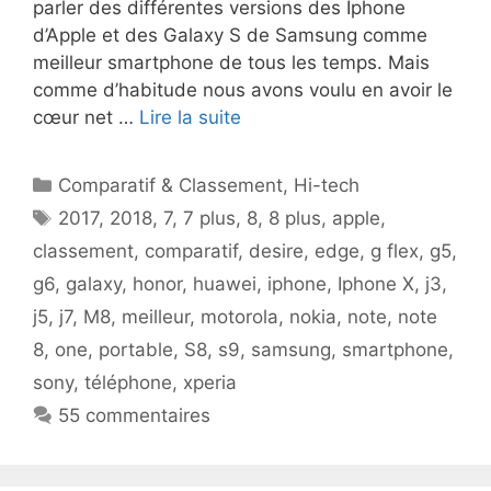
parler des différentes versions des Iphone
d’Apple et des Galaxy S de Samsung comme
meilleur smartphone de tous les temps. Mais
comme d’habitude nous avons voulu en avoir le
cœur net …
Lire la suite
Catégories
Comparatif & Classement
,
Hi-tech
Étiquettes
2017
,
2018
,
7
,
7 plus
,
8
,
8 plus
,
apple
,
classement
,
comparatif
,
desire
,
edge
,
g flex
,
g5
,
g6
,
galaxy
,
honor
,
huawei
,
iphone
,
Iphone X
,
j3
,
j5
,
j7
,
M8
,
meilleur
,
motorola
,
nokia
,
note
,
note
8
,
one
,
portable
,
S8
,
s9
,
samsung
,
smartphone
,
sony
,
téléphone
,
xperia
55 commentaires