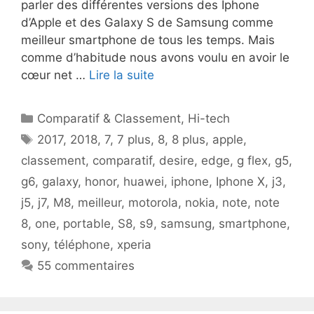
parler des différentes versions des Iphone
d’Apple et des Galaxy S de Samsung comme
meilleur smartphone de tous les temps. Mais
comme d’habitude nous avons voulu en avoir le
cœur net …
Lire la suite
Catégories
Comparatif & Classement
,
Hi-tech
Étiquettes
2017
,
2018
,
7
,
7 plus
,
8
,
8 plus
,
apple
,
classement
,
comparatif
,
desire
,
edge
,
g flex
,
g5
,
g6
,
galaxy
,
honor
,
huawei
,
iphone
,
Iphone X
,
j3
,
j5
,
j7
,
M8
,
meilleur
,
motorola
,
nokia
,
note
,
note
8
,
one
,
portable
,
S8
,
s9
,
samsung
,
smartphone
,
sony
,
téléphone
,
xperia
55 commentaires