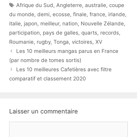
Étiquettes
Afrique du Sud
,
Angleterre
,
australie
,
coupe
du monde
,
demi
,
ecosse
,
finale
,
france
,
irlande
,
italie
,
japon
,
meilleur
,
nation
,
Nouvelle Zélande
,
participation
,
pays de galles
,
quarts
,
records
,
Roumanie
,
rugby
,
Tonga
,
victoires
,
XV
Les 10 meilleurs mangas parus en France
(par nombre de tomes sortis)
Les 10 meilleures Cafetières avec filtre
comparatif et classement 2020
Laisser un commentaire
Commentaire