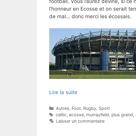
football. Vous l’aurez deviné, si ce n
l’honneur en Ecosse et on serait ten
de mal… donc merci les écossais.
Lire la suite
Catégories
Autres
,
Foot
,
Rugby
,
Sport
Étiquettes
celtic
,
ecosse
,
murrayfield
,
plus grand
,
Laisser un commentaire