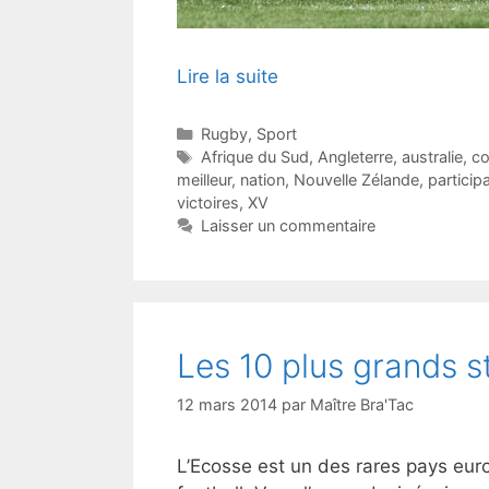
Lire la suite
Catégories
Rugby
,
Sport
Étiquettes
Afrique du Sud
,
Angleterre
,
australie
,
co
meilleur
,
nation
,
Nouvelle Zélande
,
particip
victoires
,
XV
Laisser un commentaire
Les 10 plus grands 
12 mars 2014
par
Maître Bra'Tac
L’Ecosse est un des rares pays eur