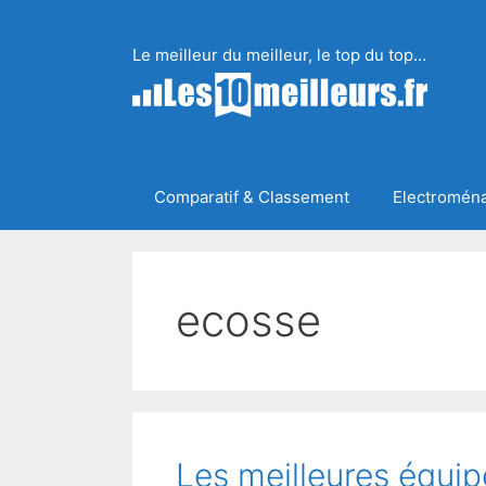
Aller
au
Le meilleur du meilleur, le top du top…
contenu
Comparatif & Classement
Electromén
ecosse
Les meilleures équip