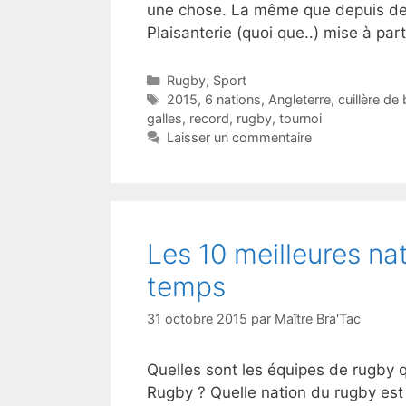
une chose. La même que depuis des
Plaisanterie (quoi que..) mise à par
Catégories
Rugby
,
Sport
Étiquettes
2015
,
6 nations
,
Angleterre
,
cuillère de 
galles
,
record
,
rugby
,
tournoi
Laisser un commentaire
Les 10 meilleures na
temps
31 octobre 2015
par
Maître Bra'Tac
Quelles sont les équipes de rugby 
Rugby ? Quelle nation du rugby est