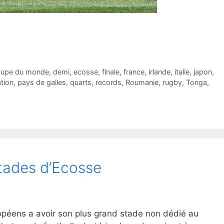
upe du monde
,
demi
,
ecosse
,
finale
,
france
,
irlande
,
italie
,
japon
,
ation
,
pays de galles
,
quarts
,
records
,
Roumanie
,
rugby
,
Tonga
,
stades d’Ecosse
opéens a avoir son plus grand stade non dédié au