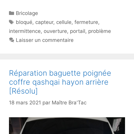
Catégories
Bricolage
Étiquettes
bloqué
,
capteur
,
cellule
,
fermeture
,
intermittence
,
ouverture
,
portail
,
problème
Laisser un commentaire
Réparation baguette poignée
coffre qashqai hayon arrière
[Résolu]
18 mars 2021
par
Maître Bra'Tac