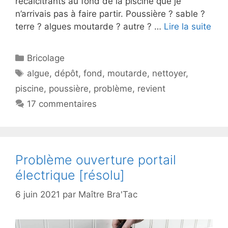
récalcitrants au fond de la piscine que je
n’arrivais pas à faire partir. Poussière ? sable ?
terre ? algues moutarde ? autre ? …
Lire la suite
Catégories
Bricolage
Étiquettes
algue
,
dépôt
,
fond
,
moutarde
,
nettoyer
,
piscine
,
poussière
,
problème
,
revient
17 commentaires
Problème ouverture portail
électrique [résolu]
6 juin 2021
par
Maître Bra'Tac