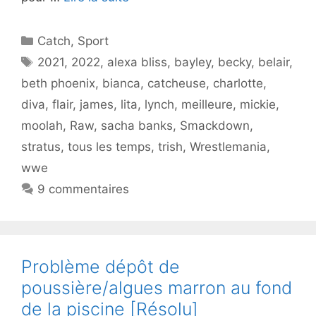
Catégories
Catch
,
Sport
Étiquettes
2021
,
2022
,
alexa bliss
,
bayley
,
becky
,
belair
,
beth phoenix
,
bianca
,
catcheuse
,
charlotte
,
diva
,
flair
,
james
,
lita
,
lynch
,
meilleure
,
mickie
,
moolah
,
Raw
,
sacha banks
,
Smackdown
,
stratus
,
tous les temps
,
trish
,
Wrestlemania
,
wwe
9 commentaires
Problème dépôt de
poussière/algues marron au fond
de la piscine [Résolu]