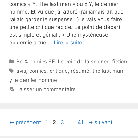
comics « Y, The last man » ou « Y, le dernier
homme. Et vu que j’ai adoré (j’ai jamais dit que
j’allais garder le suspense…) je vais vous faire
une petite critique rapide. Le point de départ
est simple et génial : « Une mystérieuse
épidémie a tué …
Lire la suite
Catégories
Bd & comics SF
,
Le coin de la science-fiction
Étiquettes
avis
,
comics
,
critique
,
résumé
,
the last man
,
y le dernier homme
Laisser un commentaire
Page
Page
Page
Page
←
précédent
1
2
3
…
41
→
suivant